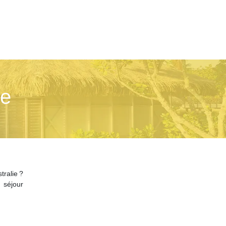
ie
ralie ?
 séjour