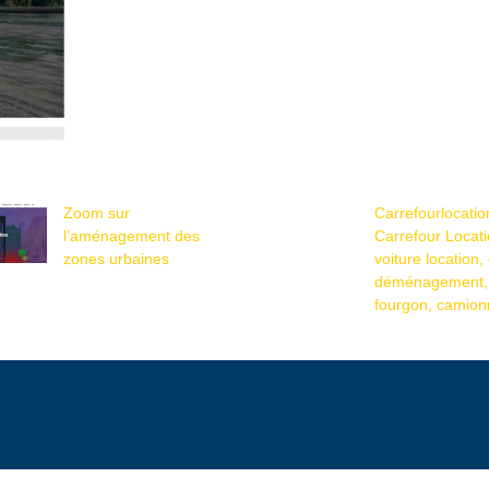
Zoom sur
Carrefourlocatio
l’aménagement des
Carrefour Locati
zones urbaines
voiture location
déménage­ment,
fourgon, camion