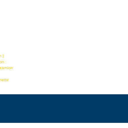
n |
on :
, camion
nette