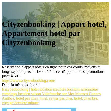
Cityzenbooking | Appart hotel,
Appartement hotel par
Cityzen­boo­king
Reservation d'appart hôtels en ligne pour vos courts, moyens et
longs séjours, plus de 1800 références d'appart hôtels, promotions
jusqu'à 50%.
https://www.cityzenbooking.com/
Dans la même catégorie
Easybedbooking | hotel location meublée location saisonnière
campings location saison Vil­lefranche sur Mer Monaco Cannes
Antibes, hotel pas cher, hotel, sejour pas cher, hotel, chambre,
voyage derniere minute,