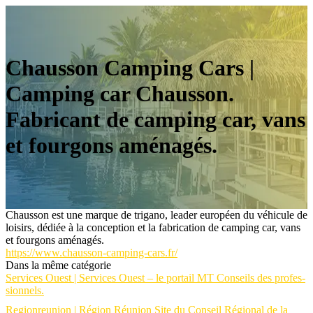
Chausson Camping Cars |
Camping car Chausson.
Fabricant de camping car, vans
et fourgons aménagés.
Chausson est une marque de trigano, leader européen du véhicule de
loisirs, dédiée à la conception et la fabrication de camping car, vans
et fourgons aménagés.
https://www.chausson-camping-cars.fr/
Dans la même catégorie
Services Ouest | Services Ouest – le portail MT Conseils des profes­
sion­nels.
Regionreunion | Région Réunion Site du Conseil Régional de la