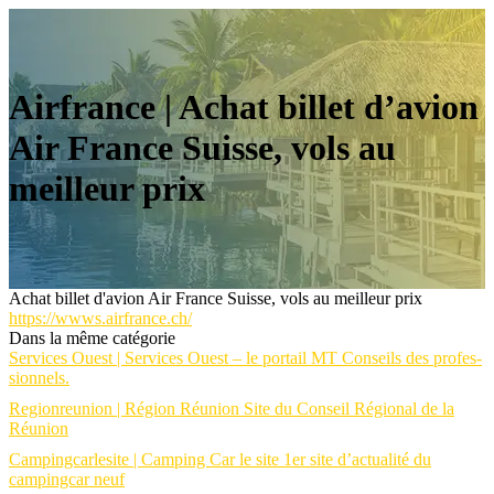
Airfrance | Achat billet d’avion
Air France Suisse, vols au
meilleur prix
Achat billet d'avion Air France Suisse, vols au meilleur prix
https://wwws.airfrance.ch/
Dans la même catégorie
Services Ouest | Services Ouest – le portail MT Conseils des profes­
sion­nels.
Regionreunion | Région Réunion Site du Conseil Régional de la
Réunion
Campingcarlesite | Camping Car le site 1er site d’actualité du
campingcar neuf